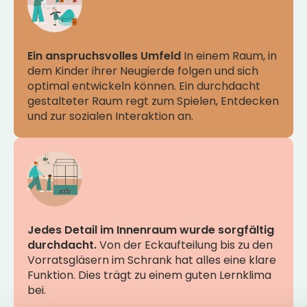
Ein anspruchsvolles Umfeld
Grün ist gesund, wie Studien zeigen.
In einem Raum, in
Deshalb
dem Kinder ihrer Neugierde folgen und sich
gehen alle unsere Kinder jeden Tag nach
optimal entwickeln können. Ein durchdacht
draußen, um im Gras zu spielen, Sandkuchen
gestalteter Raum regt zum Spielen, Entdecken
zu backen oder Hütten zu bauen.
und zur sozialen Interaktion an.
Wir streben eine grüne, spielerische Basis
Jedes Detail im Innenraum wurde sorgfältig
an.
Mit organischen Formen und natürlichen
durchdacht.
Materialien. Ein Außenbereich, der die Sinne
Von der Eckaufteilung bis zu den
Vorratsgläsern im Schrank hat alles eine klare
anregt und zu vielfältigen Aktivitäten einlädt.
Funktion. Dies trägt zu einem guten Lernklima
bei.