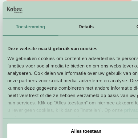
Toestemming
Details
Zusatzleistungen
Deze website maakt gebruik van cookies
Da wir wissen, dass Arbeitstage manchmal
We gebruiken cookies om content en advertenties te persona
sehr hektisch sein können, gehen wir gerne auf
functies voor social media te bieden en om ons websiteverke
Ihre Bedürfnisse ein. An vielen unserer
analyseren. Ook delen we informatie over uw gebruik van on
Standorte können Sie Ihr Kind beispielsweise
onze partners voor social media, adverteren en analyse. De
früher bringen oder später abholen. Können
kunnen deze gegevens combineren met andere informatie di
Sie die Kinderbetreuung an einem bestimmten
heeft verstrekt of die ze hebben verzameld op basis van uw 
Tag nicht in Anspruch nehmen, etwa wegen
hun services. Klik op "Alles toestaan" om hiermee akkoord te
Krankheit? Dann können Sie die Betreuung
u liever geen cookies, klik dan op "instellen". Op onze
priva
Ihres Kindes ganz einfach über die Eltern-App
kunt u meer lezen over onze cookies.
stornieren. Die frei gewordenen Stunden
können dann zu einem anderen Zeitpunkt
Alles toestaan
genutzt werden. Viel praktischer! Darüber