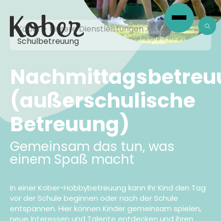
Köber
>
Unsere Dienstleistungen
>
Schulbetreuung
Nachmittagsbetreu
(außerschulische
Betreuung)
Gemeinsam das tun, was
einem Spaß macht
In einer Kober-Hobbybetreuung kann Ihr Kind den Tag
vor der Schule beginnen oder nach der Schule
entspannen. Hier können Kinder gemeinsam spielen,
neue Interessen und Talente entdecken und ihren