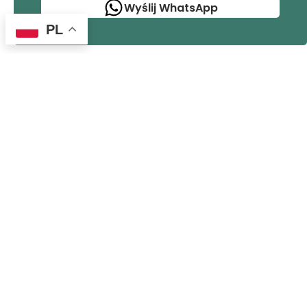
Wyślij WhatsApp
PL
Zespół opiekuje się każdym dzieckiem w
bezpiecznym i znajomym otoczeniu. Razem
rośniemy, odkrywamy i rozwijamy się.
mvreugdenhil@kober.nl
kierownik jednostki
06-22458549
mvreugdenhil@kober.nl
przydatne informacje