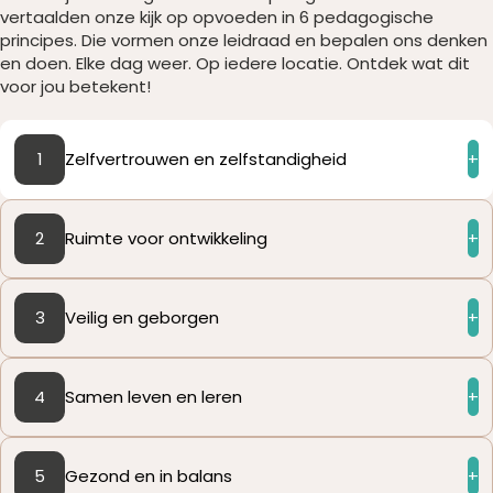
vertaalden onze kijk op opvoeden in 6 pedagogische
principes. Die vormen onze leidraad en bepalen ons denken
en doen. Elke dag weer. Op iedere locatie. Ontdek wat dit
voor jou betekent!
1
Zelfvertrouwen en zelfstandigheid
2
Ruimte voor ontwikkeling
3
Veilig en geborgen
4
Samen leven en leren
5
Gezond en in balans