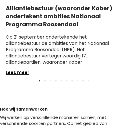
Alliantiebestuur (waaronder Kober)
ondertekent ambities Nationaal
Programma Roosendaal
Op 21 september ondertekende het
alliantiebestuur de ambities van het Nationaal
Programma Roosendaal (NPR). Het
alliantiebestuur vertegenwoordig 17
alliantiepartijen, waaronder Kober
kinderopvang. Hiermee beloven alle partijen
Lees meer
zich de komende twintig jaar in te zetten om de
leefbaarheid en veiligheid in de Westrand,
Slide group 1
Slide group 2
Slide group 3
Slide group 4
Slide group 5
Slide group 6
Slide group 7
Slide group 8
Slide group 9
Slide group 10
Kalsdonk, Langdonk, ’t Oude Centrum en De
Kroeven te verbeteren.
Hoe wij samenwerken
Wij werken op verschillende manieren samen, met
verschillende soorten partners. Op het gebied van