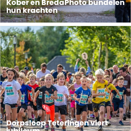
Kober en BredaPhoto bundelen
hun krachten
Dorpsloop Teteringen viert
jubileum