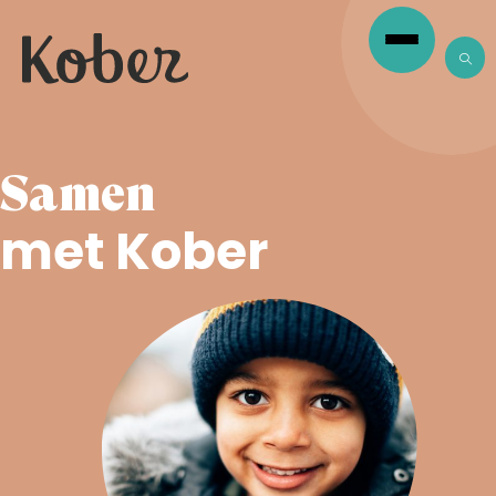
Samen
met Kober