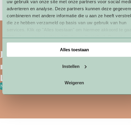
uw gebruik van onze site met onze partners voor social medi
Over ons
adverteren en analyse. Deze partners kunnen deze gegeven
combineren met andere informatie die u aan ze heeft verstrek
die ze hebben verzameld op basis van uw gebruik van hun
services. Klik op "Alles toestaan" om hiermee akkoord te ga
Wilt u liever geen cookies, klik dan op "instellen". Op onze
privacypagina
kunt u meer lezen over onze cookies.
Alles toestaan
Jouw organisatie ook samen
met
?
Instellen
Laat van je horen!
Weigeren
Neem contact op