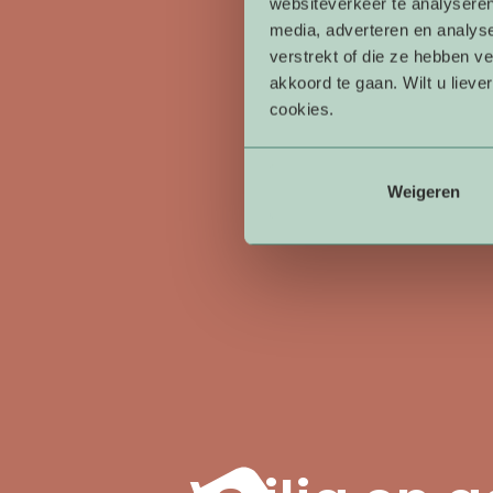
websiteverkeer te analyseren
media, adverteren en analys
verstrekt of die ze hebben v
akkoord te gaan. Wilt u lieve
cookies.
Weigeren