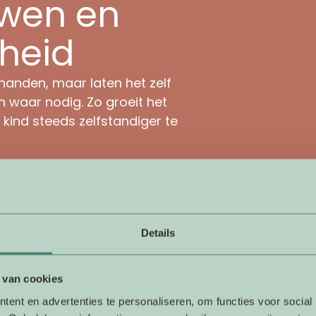
uwen en
gheid
 handen, maar laten het zelf
n waar nodig. Zo groeit het
 kind steeds zelfstandiger te
Details
Ruimte v
 van cookies
ent en advertenties te personaliseren, om functies voor social