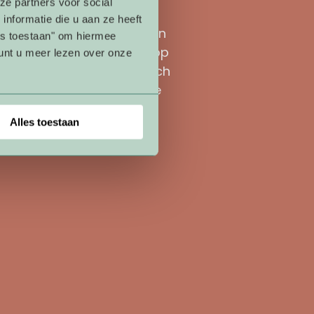
ling
ze partners voor social
nformatie die u aan ze heeft
in zijn ontdekkingstocht en
les toestaan" om hiermee
t om zich te ontwikkelen op
nt u meer lezen over onze
tief, cognitief en motorisch
je kind zoveel mogelijk de
n op te doen.
Alles toestaan