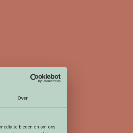
Over
oor
 media te bieden en om ons