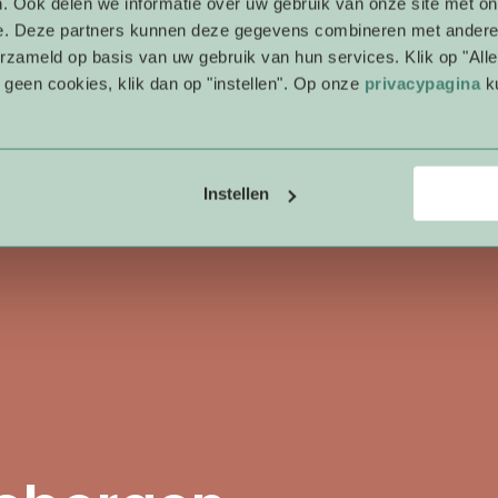
ontwikke
. Ook delen we informatie over uw gebruik van onze site met on
e. Deze partners kunnen deze gegevens combineren met andere i
We ondersteunen je kind 
erzameld op basis van uw gebruik van hun services. Klik op "Al
kijken wat het nodig heef
r geen cookies, klik dan op "instellen". Op onze
privacypagina
ku
sociaal-emotioneel, crea
gebied. Daarbij geven we 
ruimte om zelf ervaringe
Instellen