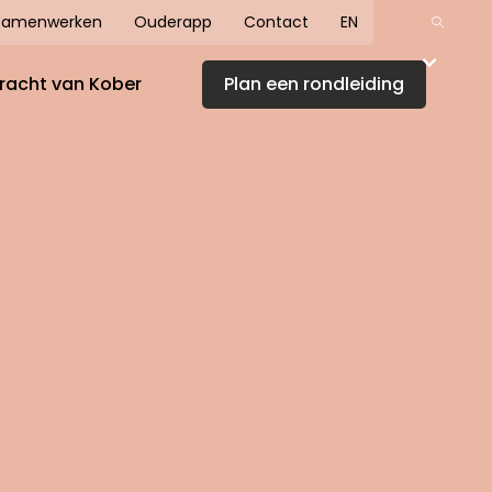
Samenwerken
Ouderapp
Contact
EN
racht van Kober
Plan een rondleiding
 Kober
verhaal
Koberhuis
Kober in é
 koers
minuut
zaamheid
Bekijk de video