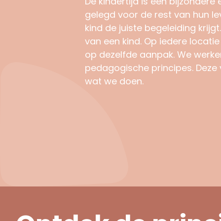
De kindertijd is een bijzondere 
gelegd voor de rest van hun le
kind de juiste begeleiding krij
van een kind. Op iedere locatie
op dezelfde aanpak. We werken
pedagogische principes. Deze 
wat we doen.