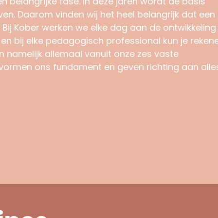
en belangrijke fase. In deze jaren wordt de basis
ven. Daarom vinden wij het heel belangrijk dat een
gt. Bij Kober werken we elke dag aan de ontwikkeling
 en bij elke pedagogisch professional kun je reken
 namelijk allemaal vanuit onze zes vaste
vormen ons fundament en geven richting aan alle