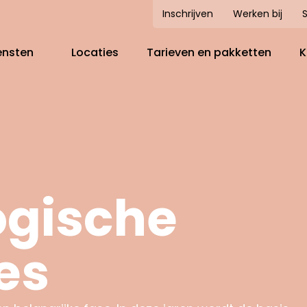
Inschrijven
Werken bij
ensten
Locaties
Tarieven en pakketten
K
Maatschappelijk
Over
jf
Alles over kinderdagverblijf
Dagindeling en activiteiten
Huh? Maatschappelijk?
Ons 
Aanmelden
 opvang
Onze locaties
Kober in de wijk
Het 
Rekentool
Voorschoolse educatie (VVE)
Onze
Wat kost het?
gische
IKC-ontwikkeling
Duur
Rondleiding
Kom een kijkje nemen!
es