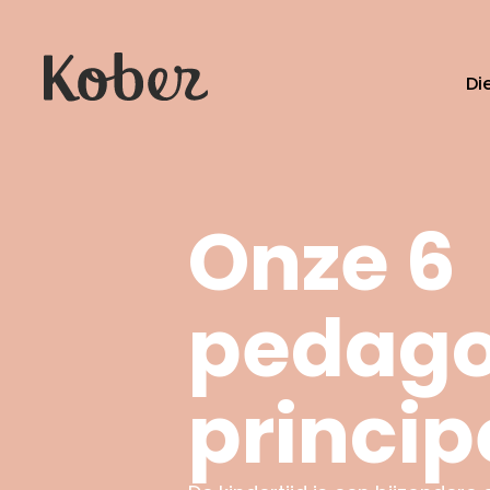
Di
Kijk op kinderen
Kinderdagverbli
Kijk op opvoeden
Peuteropvang
Buitenschoolse
Onze 6
Overblijven
Kijk op inrichting
Extra diensten
Kijk op buitenspelen
pedago
Kijk op kwaliteit
princip