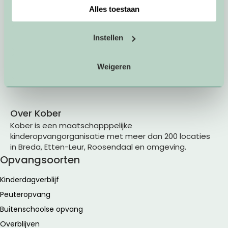
Alles toestaan
privacypagina
kunt u meer lezen over onze cookies.
Instellen
(076) 504 56 00
Weigeren
info@kober.nl
Over Kober
Kober is een maatschapppelijke
kinderopvangorganisatie met meer dan 200 locaties
in Breda, Etten-Leur, Roosendaal en omgeving.
Opvangsoorten
Kinderdagverblijf
Peuteropvang
Buitenschoolse opvang
Overblijven