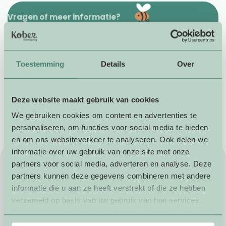
Vragen of meer informatie?
We staan voor je klaar
Wil je graag meer informatie over ons of onze
diensten? Heb je een vraag of wijziging in de
Toestemming
Details
Over
kinderopvang van je kind? Neem contact op met ons
serviceteam. We helpen je graag.
Deze website maakt gebruik van cookies
Rondleiding plannen
We gebruiken cookies om content en advertenties te
personaliseren, om functies voor social media te bieden
Inschrijven
en om ons websiteverkeer te analyseren. Ook delen we
informatie over uw gebruik van onze site met onze
partners voor social media, adverteren en analyse. Deze
Direct contact
partners kunnen deze gegevens combineren met andere
informatie die u aan ze heeft verstrekt of die ze hebben
verzameld op basis van uw gebruik van hun services.
Klik op "Alles toestaan" om hiermee akkoord te gaan. Wilt
u liever geen cookies, klik dan op "instellen". Op onze