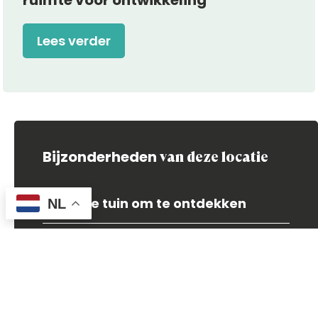
ruimte voor ontwikkeling
Lees verder
Bijzonderheden
van deze locatie
Een fijne tuin om te ontdekken
NL
Vertrouwde gezichten
Kleinschalig